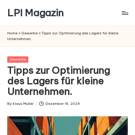
LPI Magazin
Skip
to
content
Home
»
Gewerbe
»
Tipps zur Optimierung des Lagers für kleine
Unternehmen.
Posted
Gewerbe
in
Tipps zur Optimierung
des Lagers für kleine
Unternehmen.
By
Klaus Muller
Dezember 16, 2024
Posted
by