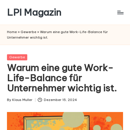
LPI Magazin
Skip
to
content
Home
»
Gewerbe
»
Warum eine gute Work-Life-Balance für
Unternehmer wichtig ist.
Posted
Gewerbe
in
Warum eine gute Work-
Life-Balance für
Unternehmer wichtig ist.
By
Klaus Muller
Dezember 15, 2024
Posted
by