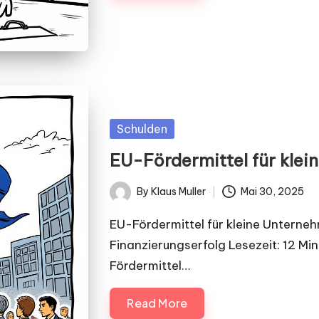
Posted
Schulden
in
EU-Fördermittel für kle
By
Klaus Muller
Mai 30, 2025
Posted
by
EU-Fördermittel für kleine Unterne
Finanzierungserfolg Lesezeit: 12 M
Fördermittel…
Read More