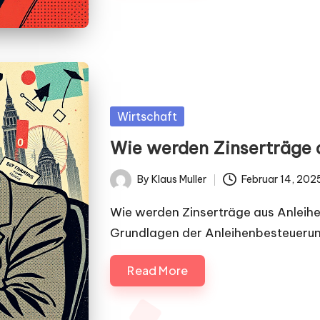
Posted
Wirtschaft
in
Wie werden Zinserträge 
By
Klaus Muller
Februar 14, 202
Posted
by
Wie werden Zinserträge aus Anleihen
Grundlagen der Anleihenbesteuerun
Read More