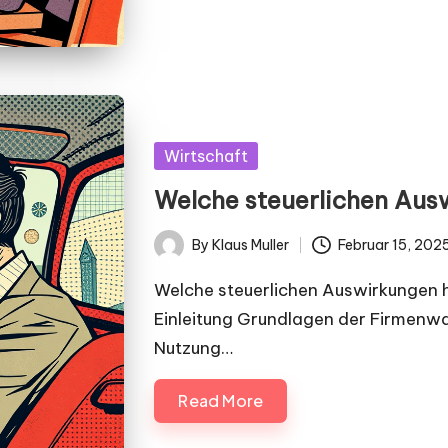
Posted
Wirtschaft
in
Welche steuerlichen Aus
By
Klaus Muller
Februar 15, 202
Posted
by
Welche steuerlichen Auswirkungen 
Einleitung Grundlagen der Firmenw
Nutzung…
Read More