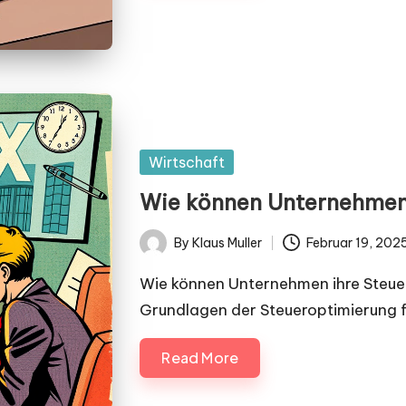
Posted
Wirtschaft
in
Wie können Unternehmen 
By
Klaus Muller
Februar 19, 202
Posted
by
Wie können Unternehmen ihre Steuerl
Grundlagen der Steueroptimierung 
Read More