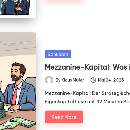
Posted
Schulden
in
Mezzanine-Kapital: Was i
By
Klaus Muller
Mai 24, 2025
Posted
by
Mezzanine-Kapital: Der Strategisc
Eigenkapital Lesezeit: 12 Minuten Ste
Read More