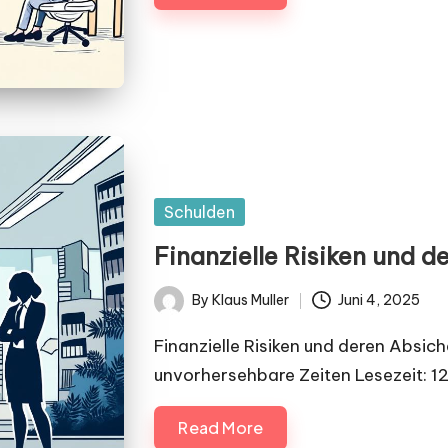
Posted
Schulden
in
Finanzielle Risiken und 
By
Klaus Muller
Juni 4, 2025
Posted
by
Finanzielle Risiken und deren Absich
unvorhersehbare Zeiten Lesezeit: 
Read More