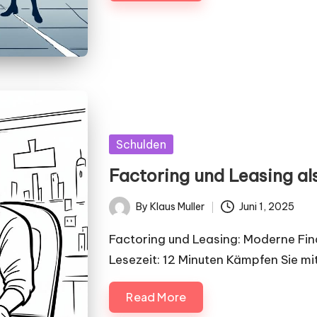
Posted
Schulden
in
Factoring und Leasing al
By
Klaus Muller
Juni 1, 2025
Posted
by
Factoring und Leasing: Moderne Fi
Lesezeit: 12 Minuten Kämpfen Sie m
Read More